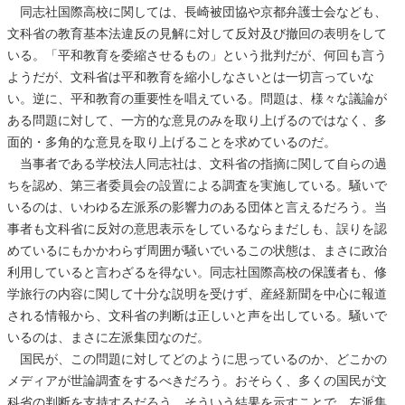
同志社国際高校に関しては、長崎被団協や京都弁護士会なども、
文科省の教育基本法違反の見解に対して反対及び撤回の表明をして
いる。「平和教育を委縮させるもの」という批判だが、何回も言う
ようだが、文科省は平和教育を縮小しなさいとは一切言っていな
い。逆に、平和教育の重要性を唱えている。問題は、様々な議論が
ある問題に対して、一方的な意見のみを取り上げるのではなく、多
面的・多角的な意見を取り上げることを求めているのだ。
当事者である学校法人同志社は、文科省の指摘に関して自らの過
ちを認め、第三者委員会の設置による調査を実施している。騒いで
いるのは、いわゆる左派系の影響力のある団体と言えるだろう。当
事者も文科省に反対の意思表示をしているならまだしも、誤りを認
めているにもかかわらず周囲が騒いでいるこの状態は、まさに政治
利用していると言わざるを得ない。同志社国際高校の保護者も、修
学旅行の内容に関して十分な説明を受けず、産経新聞を中心に報道
される情報から、文科省の判断は正しいと声を出している。騒いで
いるのは、まさに左派集団なのだ。
国民が、この問題に対してどのように思っているのか、どこかの
メディアが世論調査をするべきだろう。おそらく、多くの国民が文
科省の判断を支持するだろう。そういう結果を示すことで、左派集