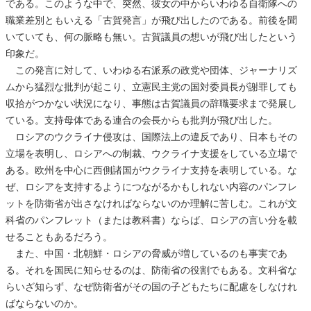
である。このような中で、突然、彼女の中からいわゆる自衛隊への
職業差別ともいえる「古賀発言」が飛び出したのである。前後を聞
いていても、何の脈略も無い。古賀議員の想いが飛び出したという
印象だ。
この発言に対して、いわゆる右派系の政党や団体、ジャーナリズ
ムから猛烈な批判が起こり、立憲民主党の国対委員長が謝罪しても
収拾がつかない状況になり、事態は古賀議員の辞職要求まで発展し
ている。支持母体である連合の会長からも批判が飛び出した。
ロシアのウクライナ侵攻は、国際法上の違反であり、日本もその
立場を表明し、ロシアへの制裁、ウクライナ支援をしている立場で
ある。欧州を中心に西側諸国がウクライナ支持を表明している。な
ぜ、ロシアを支持するようにつながるかもしれない内容のパンフレ
ットを防衛省が出さなければならないのか理解に苦しむ。これが文
科省のパンフレット（または教科書）ならば、ロシアの言い分を載
せることもあるだろう。
また、中国・北朝鮮・ロシアの脅威が増しているのも事実であ
る。それを国民に知らせるのは、防衛省の役割でもある。文科省な
らいざ知らず、なぜ防衛省がその国の子どもたちに配慮をしなけれ
ばならないのか。