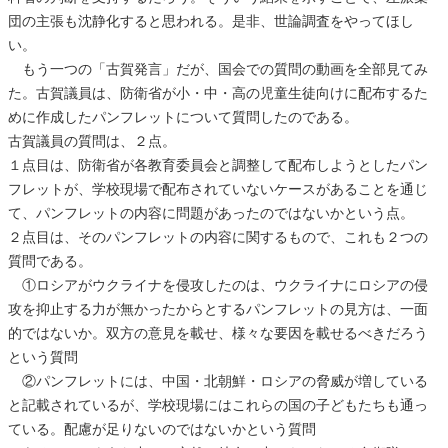
団の主張も沈静化すると思われる。是非、世論調査をやってほし
い。
もう一つの「古賀発言」だが、国会での質問の動画を全部見てみ
た。古賀議員は、防衛省が小・中・高の児童生徒向けに配布するた
めに作成したパンフレットについて質問したのである。
古賀議員の質問は、２点。
１点目は、防衛省が各教育委員会と調整して配布しようとしたパン
フレットが、学校現場で配布されていないケースがあることを通じ
て、パンフレットの内容に問題があったのではないかという点。
２点目は、そのパンフレットの内容に関するもので、これも２つの
質問である。
①ロシアがウクライナを侵攻したのは、ウクライナにロシアの侵
攻を抑止する力が無かったからとするパンフレットの見方は、一面
的ではないか。双方の意見を載せ、様々な要因を載せるべきだろう
という質問
②パンフレットには、中国・北朝鮮・ロシアの脅威が増している
と記載されているが、学校現場にはこれらの国の子どもたちも通っ
ている。配慮が足りないのではないかという質問