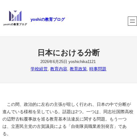
内
容
yoshiの教育ブログ
を
ス
キ
ッ
プ
日本における分断
2026年6月25日
yoshichika1121
学校経営
, 
教育内容
, 
教育政策
, 
時事問題
この間、政治的に左右の主張が喧しく行われ、日本の中で分断が
進んでいる様相を呈している。話題は2つ。一つは、同志社国際高校
の辺野古転覆事故を巡る教育基本法違反に関する問題。もう一つ
は、立憲民主党の古賀議員による「自衛隊員職業差別発言」であ
る。