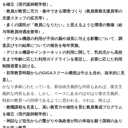
を確立（現代版師範学校）。
・教員が教育に尽力・集中できる環境づくり（教員業務支援員等の
支援スタッフの拡充等）。
・多くの国民が「教員になりたい」と思えるような環境の整備（給
与等教員待遇改善等）。
・デジタル機器の利用が子供の脳や成長に与える影響について、調
査及びその結果についての報告を毎年実施。
・デジタル機器やインターネットの利用に関して、乳幼児から高校
生まで年齢に応じた利用ガイドラインを策定し、必要に応じた利用
制限措置を設ける。
・初等教育時期からのGIGAスクール構想は中止も含め、抜本的に見
直し。
かなり多岐にわたっている。新自由主義的な内容もあれば、復古主
義的な内容もある。しかし、ベースにあるのはやはり復古主義的、
戦前の教育への回帰であるように思われる。それは、例えば、
・教職課程を見直し、高い教育力や徳性を育む教員養成プログラム
を確立（現代版師範学校）。
・神話など祖先からの繋がりや為政者が民の幸福を願う国柄のあり
方を学ぶ教育。