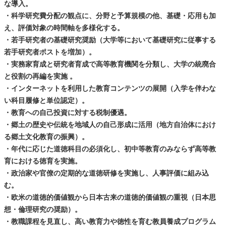
な導入。
・科学研究費分配の観点に、分野と予算規模の他、基礎・応用も加
え、評価対象の時間軸を多様化する。
・若手研究者の基礎研究奨励（大学等において基礎研究に従事する
若手研究者ポストを増加）。
・実務家育成と研究者育成で高等教育機関を分類し、大学の統廃合
と役割の再編を実施 。
・インターネットを利用した教育コンテンツの展開（入学を伴わな
い科目履修と単位認定）。
・教育への自己投資に対する税制優遇。
・郷土の歴史や伝統を地域人の自己形成に活用（地方自治体におけ
る郷土文化教育の振興）。
・年代に応じた道徳科目の必須化し、初中等教育のみならず高等教
育における徳育を実施。
・政治家や官僚の定期的な道徳研修を実施し、人事評価に組み込
む。
・欧米の道徳的価値観から日本古来の道徳的価値観の重視（日本思
想・倫理研究の奨励）。
・教職課程を見直し、高い教育力や徳性を育む教員養成プログラム