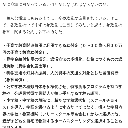
かに崩壊に向かっている。何とかしなければならないのだ。
色んな報道にもあるように、今参政党が注目されている。そこ
で、各政党の中でまずは参政党に注目してみたいと思う。参政党の
教育に関する公約は以下の通りだ。
・子育て教育関連費用に利用できる給付金（０〜１５歳へ月１０万
円の子育て教育給付金）。
・奨学金給付制度の拡充、返済方法の多様化、公務につくものの返
済免除（奨学金制度改革）。
・科学技術や知財の振興、人的資本の支援を対象とした国債発行
（教育国債）。
・公立学校の種類自体を多様化させ、特徴あるプログラムを持つ学
校や、公設民営型で民間人が担い手となる学校も認可。
・小学校・中学校の段階に、新たな学校選択制（スクールチョイ
ス）を導入。学区を選べるようにするだけではなく、様々な学習内
容の学校・教育機関（フリースクール等も含む）からの選択の他、
親が子どもを自宅で教育するホームスクーリングを選択することも
可能とする。