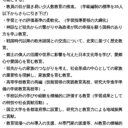
・教員の目が届き易い少人数教育の推進。（学級編制の標準を35人
以下からさらに引き下げ）
・学習とその評価基準の柔軟化。（学習指導要領の大綱化）
・神話など祖先からの繋がりや為政者が民の幸福を願う国柄のあり
方を学ぶ教育。
・戦国時代以降の欧米諸国との交流について、史実に基づく歴史教
育。
・郷土の偉人の活躍や世界に影響を与えた日本文化等を学び、愛郷
心や愛国心を育む教育。
・祖先からの家族のつながりを考え、社会形成の中心としての家族
の重要性を理解し、家族愛を育む教育。
・高等学校教育の再編（技能習得の実践教育高校、研究大学進学準
備の学術教育高校等） 。
・学校以外の学びや経験を積極的に評価する教育（学習成果として
の特技や社会貢献活動）。
・国立大学を各都道府県に設置し、研究力と教育力による地域振興
に貢献。
・教育現場へのAI導入の支援、AI専門家の派遣等、AI教育の積極的