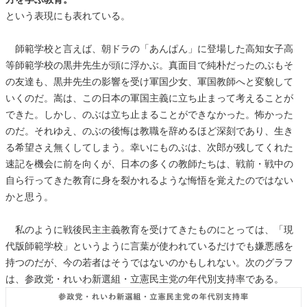
という表現にも表れている。
師範学校と言えば、朝ドラの「あんぱん」に登場した高知女子高
等師範学校の黒井先生が頭に浮かぶ。真面目で純朴だったのぶもそ
の友達も、黒井先生の影響を受け軍国少女、軍国教師へと変貌して
いくのだ。嵩は、この日本の軍国主義に立ち止まって考えることが
できた。しかし、のぶは立ち止まることができなかった。怖かった
のだ。それゆえ、のぶの後悔は教職を辞めるほど深刻であり、生き
る希望さえ無くしてしまう。幸いにものぶは、次郎が残してくれた
速記を機会に前を向くが、日本の多くの教師たちは、戦前・戦中の
自ら行ってきた教育に身を裂かれるような悔悟を覚えたのではない
かと思う。
私のように戦後民主主義教育を受けてきたものにとっては、「現
代版師範学校」というように言葉が使われているだけでも嫌悪感を
持つのだが、今の若者はそうではないのかもしれない。次のグラフ
は、参政党・れいわ新選組・立憲民主党の年代別支持率である。