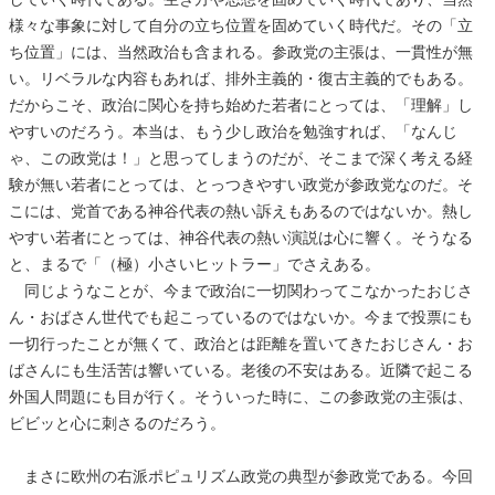
様々な事象に対して自分の立ち位置を固めていく時代だ。その「立
ち位置」には、当然政治も含まれる。参政党の主張は、一貫性が無
い。リベラルな内容もあれば、排外主義的・復古主義的でもある。
だからこそ、政治に関心を持ち始めた若者にとっては、「理解」し
やすいのだろう。本当は、もう少し政治を勉強すれば、「なんじ
ゃ、この政党は！」と思ってしまうのだが、そこまで深く考える経
験が無い若者にとっては、とっつきやすい政党が参政党なのだ。そ
こには、党首である神谷代表の熱い訴えもあるのではないか。熱し
やすい若者にとっては、神谷代表の熱い演説は心に響く。そうなる
と、まるで「（極）小さいヒットラー」でさえある。
同じようなことが、今まで政治に一切関わってこなかったおじさ
ん・おばさん世代でも起こっているのではないか。今まで投票にも
一切行ったことが無くて、政治とは距離を置いてきたおじさん・お
ばさんにも生活苦は響いている。老後の不安はある。近隣で起こる
外国人問題にも目が行く。そういった時に、この参政党の主張は、
ビビッと心に刺さるのだろう。
まさに欧州の右派ポピュリズム政党の典型が参政党である。今回