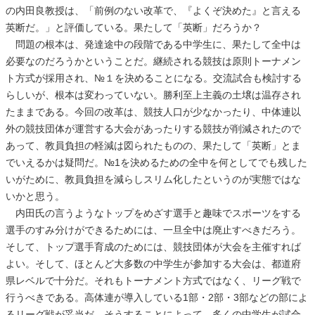
の内田良教授は、「前例のない改革で、『よくぞ決めた』と言える
英断だ。」と評価している。果たして「英断」だろうか？
問題の根本は、発達途中の段階である中学生に、果たして全中は
必要なのだろうかということだ。継続される競技は原則トーナメン
ト方式が採用され、№１を決めることになる。交流試合も検討する
らしいが、根本は変わっていない。勝利至上主義の土壌は温存され
たままである。今回の改革は、競技人口が少なかったり、中体連以
外の競技団体が運営する大会があったりする競技が削減されたので
あって、教員負担の軽減は図られたものの、果たして「英断」とま
でいえるかは疑問だ。№1を決めるための全中を何としてでも残した
いがために、教員負担を減らしスリム化したというのが実態ではな
いかと思う。
内田氏の言うようなトップをめざす選手と趣味でスポーツをする
選手のすみ分けができるためには、一旦全中は廃止すべきだろう。
そして、トップ選手育成のためには、競技団体が大会を主催すれば
よい。そして、ほとんど大多数の中学生が参加する大会は、都道府
県レベルで十分だ。それもトーナメント方式ではなく、リーグ戦で
行うべきである。高体連が導入している1部・2部・3部などの部によ
るリーグ戦が妥当だ。そうすることによって、多くの中学生が試合