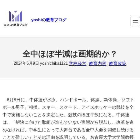
内
容
yoshiの教育ブログ
を
ス
キ
ッ
プ
全中ほぼ半減は画期的か？
学校経営
, 
教育内容
, 
教育政策
2024年6月9日
yoshichika1121
6月8日に、中体連が水泳、ハンドボール、体操、新体操、ソフト
ボール男子、相撲、スキー、スケート、アイスホッケーの競技を全
中で実施しないことを決定した。競技のほぼ半数になる。中体連
は、「解決に向けた取組が進んでいない実態から脱却し、改革を進
めなければ、中学生にとって大舞台である全中大会を開催し続ける
ことが難しい」とその理由を説明している。名古屋大学大学院教授