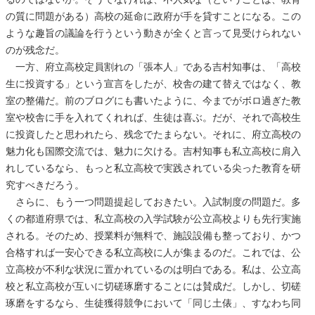
の質に問題がある）高校の延命に政府が手を貸すことになる。この
ような趣旨の議論を行うという動きが全くと言って見受けられない
のが残念だ。
一方、府立高校定員割れの「張本人」である吉村知事は、「高校
生に投資する」という宣言をしたが、校舎の建て替えではなく、教
室の整備だ。前のブログにも書いたように、今までがボロ過ぎた教
室や校舎に手を入れてくれれば、生徒は喜ぶ。だが、それで高校生
に投資したと思われたら、残念でたまらない。それに、府立高校の
魅力化も国際交流では、魅力に欠ける。吉村知事も私立高校に肩入
れしているなら、もっと私立高校で実践されている尖った教育を研
究すべきだろう。
さらに、もう一つ問題提起しておきたい。入試制度の問題だ。多
くの都道府県では、私立高校の入学試験が公立高校よりも先行実施
される。そのため、授業料が無料で、施設設備も整っており、かつ
合格すれば一安心できる私立高校に人が集まるのだ。これでは、公
立高校が不利な状況に置かれているのは明白である。私は、公立高
校と私立高校が互いに切磋琢磨することには賛成だ。しかし、切磋
琢磨をするなら、生徒獲得競争において「同じ土俵」、すなわち同