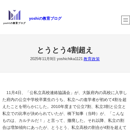
内
容
yoshiの教育ブログ
を
ス
キ
ッ
プ
とうとう4割超え
教育政策
2025年11月9日
yoshichika1121
11月4日、「公私立高校連絡協議会」が、大阪府内の高校に入学し
た府内の公立中学校卒業生のうち、私立への進学者が初めて4割を超
えたことを明らかにした。2010年度まで公立7割、私立3割と公立と
私立での比率が決められていたが、橋下知事（当時）が、「こんな
ものは、カルテルだ！」と言って、撤廃した。それ以降、私立の割
合は増加傾向にあったが、とうとう、私立高校の割合が4割を超えて