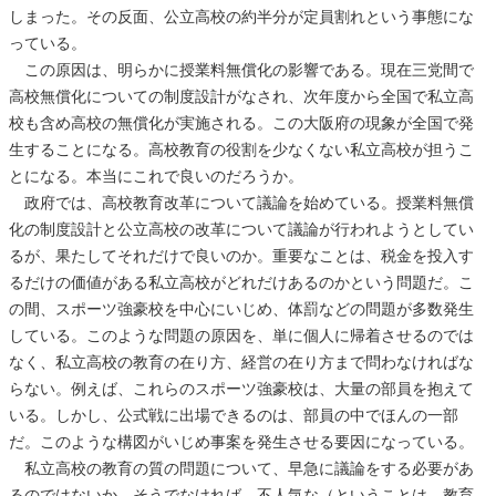
しまった。その反面、公立高校の約半分が定員割れという事態にな
っている。
この原因は、明らかに授業料無償化の影響である。現在三党間で
高校無償化についての制度設計がなされ、次年度から全国で私立高
校も含め高校の無償化が実施される。この大阪府の現象が全国で発
生することになる。高校教育の役割を少なくない私立高校が担うこ
とになる。本当にこれで良いのだろうか。
政府では、高校教育改革について議論を始めている。授業料無償
化の制度設計と公立高校の改革について議論が行われようとしてい
るが、果たしてそれだけで良いのか。重要なことは、税金を投入す
るだけの価値がある私立高校がどれだけあるのかという問題だ。こ
の間、スポーツ強豪校を中心にいじめ、体罰などの問題が多数発生
している。このような問題の原因を、単に個人に帰着させるのでは
なく、私立高校の教育の在り方、経営の在り方まで問わなければな
らない。例えば、これらのスポーツ強豪校は、大量の部員を抱えて
いる。しかし、公式戦に出場できるのは、部員の中でほんの一部
だ。このような構図がいじめ事案を発生させる要因になっている。
私立高校の教育の質の問題について、早急に議論をする必要があ
るのではないか。そうでなければ、不人気な（ということは、教育