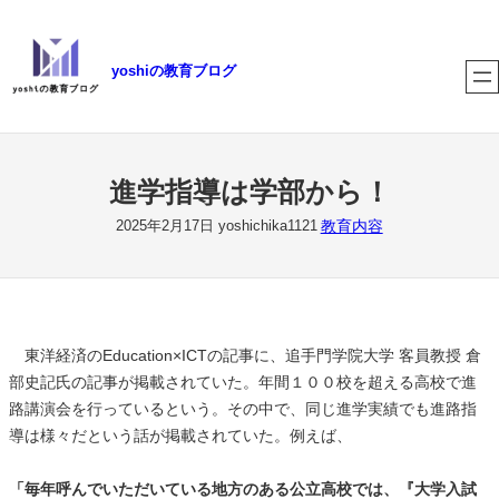
内
容
yoshiの教育ブログ
を
ス
キ
ッ
プ
進学指導は学部から！
教育内容
2025年2月17日
yoshichika1121
東洋経済のEducation×ICTの記事に、追手門学院大学 客員教授 倉
部史記氏の記事が掲載されていた。年間１００校を超える高校で進
路講演会を行っているという。その中で、同じ進学実績でも進路指
導は様々だという話が掲載されていた。例えば、
「毎年呼んでいただいている地方のある公立高校では、『大学入試