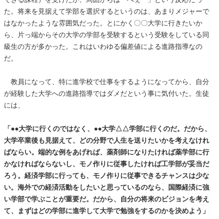
た。将来を見据えて学部を選択するというのは、あまりメジャーで
はなかったような雰囲気だった。とにかく〇〇大学に行きたいか
ら、片っ端からその大学の学部を受験するという受験をしている同
級生の方が多かった。これはいわゆる偏差値による進路指導なの
だ。
教員になって、特に進学校で仕事をするようになってから、自分
が経験した大学への進路指導ではダメだという事に気付いた。生徒
には、
「●●大学に行くのではなく、●●大学△△学部に行くのだ。だから、
大学卒業後も見据えて、どの分野で人生を送りたいかを考えなけれ
ばならい。端的な例をあげれば、薬剤師になりたければ薬学部に行
かなければならないし、モノ作りに従事したければ工学部が妥当だ
ろう。経済学部に行っても、モノ作りに従事できるチャンスは少な
い。海外での経済活動をしたいと思っているのなら、国際経済に強
い学部で学ぶことが重要だ。だから、自分の将来のビジョンを考え
て、まずはどの学部に進学して大学で勉強をするのかを決めよう」