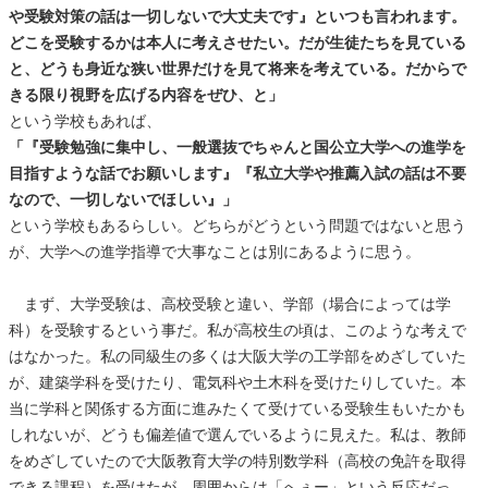
や受験対策の話は一切しないで大丈夫です』といつも言われます。
どこを受験するかは本人に考えさせたい。だが生徒たちを見ている
と、どうも身近な狭い世界だけを見て将来を考えている。だからで
きる限り視野を広げる内容をぜひ、と」
という学校もあれば、
「『受験勉強に集中し、一般選抜でちゃんと国公立大学への進学を
目指すような話でお願いします』『私立大学や推薦入試の話は不要
なので、一切しないでほしい』」
という学校もあるらしい。どちらがどうという問題ではないと思う
が、大学への進学指導で大事なことは別にあるように思う。
まず、大学受験は、高校受験と違い、学部（場合によっては学
科）を受験するという事だ。私が高校生の頃は、このような考えで
はなかった。私の同級生の多くは大阪大学の工学部をめざしていた
が、建築学科を受けたり、電気科や土木科を受けたりしていた。本
当に学科と関係する方面に進みたくて受けている受験生もいたかも
しれないが、どうも偏差値で選んでいるように見えた。私は、教師
をめざしていたので大阪教育大学の特別数学科（高校の免許を取得
できる課程）を受けたが、周囲からは「へぇー」という反応だっ