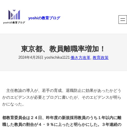
内
容
yoshiの教育ブログ
を
ス
キ
ッ
プ
東京都、教員離職率増加！
働き方改革
, 
教育政策
2024年4月26日
yoshichika1121
主任教諭の導入が、若手の育成、退職防止に効果があったかどう
かのエビデンスが必要とブログに書いたが、そのエビデンスが明ら
かになった。
都教育委員会は２４日、昨年度の新規採用教員のうち１年以内に離
職した教員の割合が４・９％に上ったと明らかにした。３年連続の