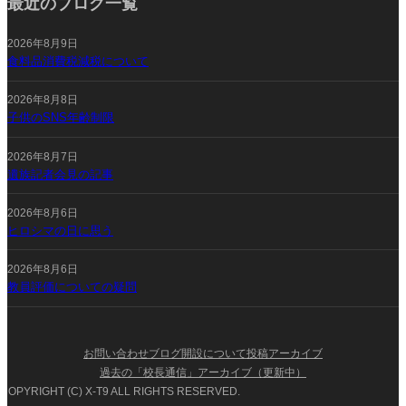
最近のブログ一覧
2026年8月9日
食料品消費税減税について
2026年8月8日
子供のSNS年齢制限
2026年8月7日
遺族記者会見の記事
2026年8月6日
ヒロシマの日に思う
2026年8月6日
教員評価についての疑問
お問い合わせ
ブログ開設について
投稿アーカイブ
過去の「校長通信」アーカイブ（更新中）
COPYRIGHT (C) X-T9 ALL RIGHTS RESERVED.