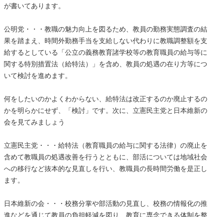
が書いてあります。
公明党・・・教職の魅力向上を図るため、教員の勤務実態調査の結
果を踏まえ、時間外勤務手当を支給しない代わりに教職調整額を支
給するとしている「公立の義務教育諸学校等の教育職員の給与等に
関する特別措置法（給特法）」を含め、教員の処遇の在り方等につ
いて検討を進めます。
何をしたいのかよくわからない、給特法は改正するのか廃止するの
かを明らかにせず、「検討」です。次に、立憲民主党と日本維新の
会を見てみましょう
立憲民主党・・・給特法（教育職員の給与に関する法律）の廃止を
含めて教職員の処遇改善を行うとともに、部活については地域社会
への移行など抜本的な見直しを行い、教職員の長時間労働を是正し
ます。
日本維新の会・・・校務分掌や部活動の見直し、校務の情報化の推
進などを通じて教員の負担軽減を図り、教育に専念できる体制を整