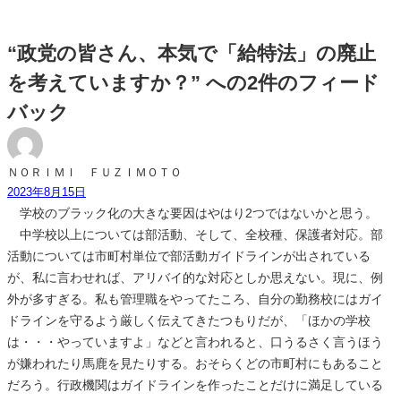
“政党の皆さん、本気で「給特法」の廃止
を考えていますか？” への2件のフィード
バック
ＮＯＲＩＭＩ ＦＵＺＩＭＯＴＯ
2023年8月15日
学校のブラック化の大きな要因はやはり2つではないかと思う。
中学校以上については部活動、そして、全校種、保護者対応。部
活動については市町村単位で部活動ガイドラインが出されている
が、私に言わせれば、アリバイ的な対応としか思えない。現に、例
外が多すぎる。私も管理職をやってたころ、自分の勤務校にはガイ
ドラインを守るよう厳しく伝えてきたつもりだが、「ほかの学校
は・・・やっていますよ」などと言われると、口うるさく言うほう
が嫌われたり馬鹿を見たりする。おそらくどの市町村にもあること
だろう。行政機関はガイドラインを作ったことだけに満足している