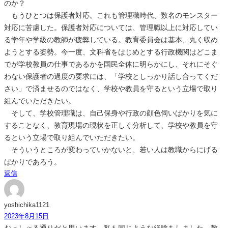
のか？
もうひとつは保護者対応。これも管理職時代、数名のモンスター
対応に苦慮した。保護者対応については、管理職以上に対応してい
る学年や学級の教師が疲弊している。教育委員会は基本、丸く収め
ようとする姿勢。今一度、文科省をはじめとする行政機関はどこま
でが学校教員の仕事であるかを国民全体に明らかにし、それにそぐ
わない保護者の過度の要求には、「学校としっかり話し合ってくだ
さい」で済ませるのではなく、学校や教員を守るという立場で取り
組んでいただきたい。
そして、学校管理職は、自己保身や行政の顔色伺いばかりを気に
することなく、教育現場の現状を正しく分析して、学校や教員を守
るという立場で取り組んでいただきたい。
そういうところが変わっていかないと、若い人は教職からにげる
ばかりであろう。
返信
yoshichika1121
2023年8月15日