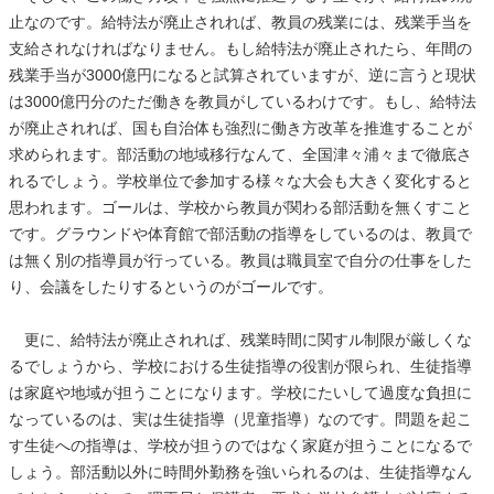
止なのです。給特法が廃止されれば、教員の残業には、残業手当を
支給されなければなりません。もし給特法が廃止されたら、年間の
残業手当が3000億円になると試算されていますが、逆に言うと現状
は3000億円分のただ働きを教員がしているわけです。もし、給特法
が廃止されれば、国も自治体も強烈に働き方改革を推進することが
求められます。部活動の地域移行なんて、全国津々浦々まで徹底さ
れるでしょう。学校単位で参加する様々な大会も大きく変化すると
思われます。ゴールは、学校から教員が関わる部活動を無くすこと
です。グラウンドや体育館で部活動の指導をしているのは、教員で
は無く別の指導員が行っている。教員は職員室で自分の仕事をした
り、会議をしたりするというのがゴールです。
更に、給特法が廃止されれば、残業時間に関すル制限が厳しくな
るでしょうから、学校における生徒指導の役割が限られ、生徒指導
は家庭や地域が担うことになります。学校にたいして過度な負担に
なっているのは、実は生徒指導（児童指導）なのです。問題を起こ
す生徒への指導は、学校が担うのではなく家庭が担うことになるで
しょう。部活動以外に時間外勤務を強いられるのは、生徒指導なん