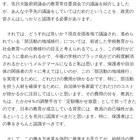
す。先日大阪府府議会の教育常任委員会での議論を紹介しました
が、あんな小手先の議論をしていてはだめだということを、政党の
皆さんはしっかりと認識する必要があります。
それでは、どうすれば良いか？現在全国各地で議論され、進めら
れている「部活動の地域移行」については、前述した学校教育から
社会教育への任務移行の目玉と考えられるでしょう。この移行がど
のように進められるかで、今後の学校のブラック化がどの程度解消
されるかというメルクマールになると私は思います。保護者や自治
体の関係者の方々に考えてほしいのが、この「部活動の地域移行」
を実現するために、どれだけの費用が掛かるかです。特に、部活動
を担う人材を確保するために、自治体や各家庭でどれだけのコスト
が掛かるかに注目してほしいと思います。その費用の分を、教員た
ちは、たかが4％の調整手当で「定額働かせ放題」として担ってきた
のです。日本の教育が成立している背景には、教員の自己犠牲があ
るということを充分に認識すべきだと思います。特に、保護者はこ
の事をきちんと認識すべきです。
そして、この働き方改革を強烈に推進する手立てが、給特法の廃