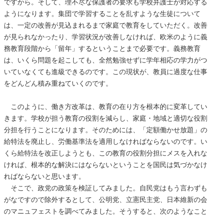
ですから。そして、理不尽な保護者の要求も学校弁護士が対応する
ようになります。集団で学習することを乱すような生徒について
は、一定の改善が見込まれるまで家庭で教育をしていただく。改善
が見られなかったり、学習状況が改善しなければ、欧米のように義
務教育段階から「留年」するということまで必要です。義務教育
は、いくら問題を起こしても、全然勉強せずに学年相応の学力がつ
いていなくても進級できるのです。この現状が、教員に過度な仕事
をどんどん積み重ねていくのです。
このように、働き方改革は、教育の在り方を根本的に変革してい
きます。学校が担う教育の役割を減らし、家庭・地域と適切な役割
分担を行うことになります。そのためには、「定額働かせ放題」の
給特法を廃止し、労働基準法を適用しなければならないのです。い
くら給特法を改正しようとも、この教育の役割分担にメスを入れな
ければ、根本的な解決にはならないということを国民は気づかなけ
ればならないと思います。
そこで、政党の政策を検証してみました。自民党はもう言わずも
がなですので除外するとして、公明党、立憲民主党、日本維新の会
のマニュフェストを調べてみました。そうすると、次のようなこと