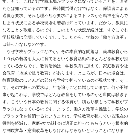
す。もう、これだけ学校現場がブラックになっていることを、若者
たちは知っているのです。長時間労働だけではなく、保護者による
過度な要求、それも理不尽な要求によるストレスから精神を病んで
しまう状況にある学校現場を若者は知っています。だから、教員に
なることを敬遠するのです。このような状況が続けば、すぐにでも
学校現場は崩壊していくでしょう。だから、学校の「働き方改革」
は待ったなしなのです。
なぜ学校がブラックなのか。その本質的な問題は、義務教育から
１０代の若者を大人に育てるという教育活動のほとんどを学校が担
っているからです。教育活動は、学校教育に加えて、家庭教育や社
会教育（地域で担う教育）があります。ところが、日本の場合は、
教育活動のほとんどの部分を学校で担っているのが現状です。そし
て、その学校への要求は、年を追うごとに増しています。何か不祥
事が起これば、学校ではどんな教育をしているのかと世間は騒ぎま
す。こういう日本の教育に関する体質が、積もり積もって学校がブ
ラックになっているのです。よって、働き方改革を推進し、学校の
ブラック化を解消するということは、学校教育が担っている現在の
役割を軽減し、家庭や地域社会に適正に担ってもらうという根本的
な制度変革・意識改革をしなければならないということになりま