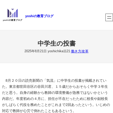
内
容
yoshiの教育ブログ
を
ス
キ
ッ
プ
中学生の投書
働き方改革
2025年8月21日
yoshichika1121
8月２０日の読売新聞の「気流」に中学生の投書が掲載されてい
た。東京都世田谷区の谷田川君、１５歳だからおそらく中学３年生
だと思う。自身の経験から教師の環境整備が急務ではないかという
内容だ。年度初めの４月に、担任が不在だったために校長や副校長
がしばらく代役を務めたことがこれまで2回あったという。いじめの
対応で教師が心労で倒れたこともあるという。