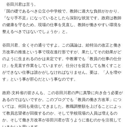
谷田川君は言う。
「国の礎であるべき公立小中学校で、教師に過大な負担がかかり、
『なり手不足』になっているとしたら深刻な状況です。政府は教師
の健康を守るため、現場の仕事を見直し、教師が働きやすい環境を
整えるべきではないでしょうか」と。
谷田川君、全くその通りですよ。この議論は、給特法の改正と働き
方改革の推進という事で現在進行形ですが、果たしてその効果がど
のように生まれるのかは未定です。中教審でも「教員の仕事の仕分
け」を見直す作業をしていますが、仕分けを提言しても無くすこと
ができない仕事は誰かがしなければなりません。要は、「人を増や
す」という事が肝心だという事なのです。
政府‐文科省の皆さんも、この谷田川君の声に真摯に向き合う必要が
あるのではないですか。このブログでも「教員の働き方改革」につ
いては、何回も発信してきました。教職調整額を上げることによっ
て教員志望者が回復するのか、そして学校現場の人員は増えるの
か、そして働き方改革が谷田川君が言うように進むのかを注視して
いきたいと思います。