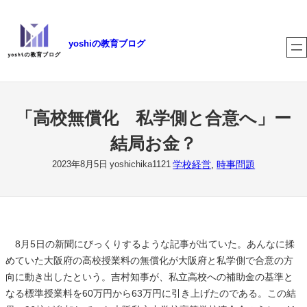
内
容
yoshiの教育ブログ
を
ス
キ
ッ
プ
「高校無償化 私学側と合意へ」ー
結局お金？
学校経営
, 
時事問題
2023年8月5日
yoshichika1121
8月5日の新聞にびっくりするような記事が出ていた。あんなに揉
めていた大阪府の高校授業料の無償化が大阪府と私学側で合意の方
向に動き出したという。吉村知事が、私立高校への補助金の基準と
なる標準授業料を60万円から63万円に引き上げたのである。この結