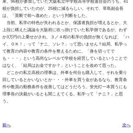
果、96校が参加していた大阪私立中学校高等学校連合会のうち、41
校が負担していたのが、25校に減るらしい。それで、草島副会長
は、「英断で前へ進めた」という判断をした。
当初、私学の特色が失われるとか、保護者負担が増えるとか、大
上段に構えた議論を大阪府に吹っ掛けていた私学側であるが、わず
か3万円の上乗せがされ、３／４程の私学の負担が無くなれば、「ハ
イ、ＯＫ！」って「ナニ、ソレ？」って思いません？結局、私学っ
て教育の内容や教育の条件を整えるために、「身を切ってで
も・・・」という高尚なレベルで学校を経営しているということで
はなく、「結局はお金ですか？」ということを改めて思った。
どこかの私立高校の理事は、外車を何台も購入して、それを乗り
回しているとかいないとか・・・外車を買う金があるなら、教育条
件や教員の勤務条件を改善してはどうだろう。蛍光灯一本買うにも
理事長の決裁がいるとも聞こえてくる。私学って「ナニ？」と思
う。
前へ
次へ