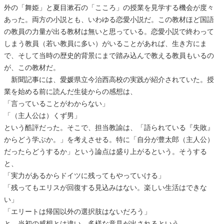
外の「舞姫」と夏目漱石の「こころ」の授業を見学する機会が度々
あった。両方の小説とも、いわゆる恋愛小説だ。この教材ほど国語
の教員の力量が出る教材は無いと思っている。恋愛小説で終わって
しまう教員（若い教員に多い）がいることがあれば、生き方にま
で、そして当時の歴史的背景にまで踏み込んで教える教員もいるの
が、この教材だ。
新聞記事には、愛媛県立今治西高校の実践が紹介されていた。授
業を始める前に読んだ生徒からの感想は、
「言っていることがわからない」
「（主人公は）くず男」
という酷評だった。そこで、担当教諭は、「語られている『失敗』
からどう学ぶか。」を考えさせる。特に「自分が豊太郎（主人公）
だったらどうするか」という論点は盛り上がるという。そうする
と、
「実力があるからドイツに残ってもやっていける」
「残ってもエリスが回復する見込みはない。楽しい生活はできな
い」
「エリートは帰国以外の選択肢はないだろう」
と、当初の感想とは違い、多様な意見が出されるという。