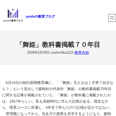
内
容
yoshiの教育ブログ
を
ス
キ
ッ
プ
「舞姫」教科書掲載７０年目
教育内容
2026年6月29日
yoshichika1121
6月24日の朝日新聞教育欄に、「『舞姫』主人公はくず男？自分な
ら？」という見出しで森鴎外の代表作「舞姫」の教科書掲載70年目
に関する記事が掲載されていた。「舞姫」が教科書に掲載されたの
は、1957年らしい。私も高校時代に学んだ記憶がある。残念なが
ら、理系コースに所属し、3年生で学んだので記憶が定かではない。
管理職になってから、先生方の授業を見学するようになり、森鴎