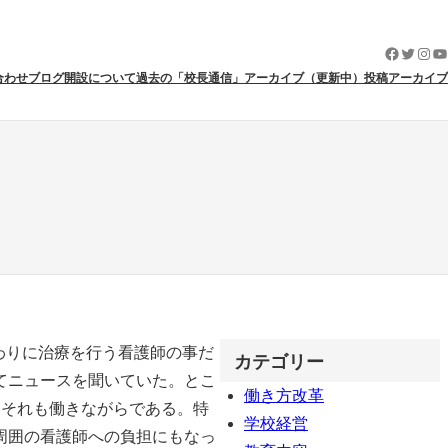
Faceboo
Twitter
Inst
Y
合わせ
ブログ開設について
過去の「校長通信」アーカイブ（更新中）
投稿アーカイブ
！
わりに治療を行う看護師の事だ
カテゴリー
てニュースを聞いていた。とこ
働き方改革
。それも働きながらである。特
学校経営
周囲の看護師への負担にもなっ