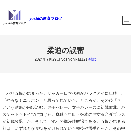
内
容
yoshiの教育ブログ
を
ス
キ
ッ
プ
柔道の誤審
雑談
2024年7月29日
yoshichika1121
パリ五輪が始まった。サッカー日本代表がパラグアイに圧勝し、
「やるな！ニッポン」と思って観ていた。ところが、その後「？」
という結果が飛び込む。男子バレー、女子バレー共に初戦敗北。バ
スケットもドイツに負けた。卓球も早田・張本の男女混合ダブルス
が初戦敗退した。そして、池江の準決勝敗退である。五輪が始まる
前は、いずれもが期待をかけられていた競技や選手だった。その中