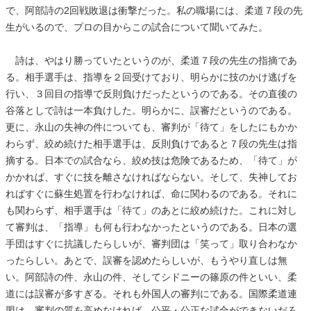
で、阿部詩の2回戦敗退は衝撃だった。私の職場には、柔道７段の先
生がいるので、プロの目からこの試合について聞いてみた。
詩は、やはり勝っていたというのが、柔道７段の先生の指摘であ
る。相手選手は、指導を２回受けており、明らかに技のかけ逃げを
行い、３回目の指導で反則負けだったというのである。その直後の
谷落としで詩は一本負けした。明らかに、誤審だというのである。
更に、永山の失神の件についても、審判が「待て」をしたにもかか
わらず、絞め続けた相手選手は、反則負けであると７段の先生は指
摘する。日本での試合なら、絞め技は危険であるため、「待て」が
かかれば、すぐに技を離さなければならない。そして、失神してお
ればすぐに蘇生処置を行わなければ、命に関わるのである。それに
も関わらず、相手選手は「待て」のあとに絞め続けた。これに対し
て審判は、「指導」も何も行わなかったというのである。日本の選
手団はすぐに抗議したらしいが、審判団は「笑って」取り合わなか
ったらしい。あとで、誤審を認めたらしいが、もうやり直しは無
い。阿部詩の件、永山の件、そしてシドニーの篠原の件といい、柔
道には誤審が多すぎる。それも外国人の審判にである。国際柔道連
盟は、審判の質を高めなければ、公平・公正な試合ができないだろ