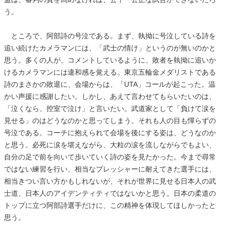
う。
ところで、阿部詩の号泣である。まず、執拗に号泣している詩を
追い続けたカメラマンには、「武士の情け」というのが無いのかと
思う。多くの人が、コメントしているように、敗者を執拗に追いか
けるカメラマンには違和感を覚える。東京五輪金メダリストである
詩のまさかの敗退に、会場からは、「UTA」コールが起こった。温
かい声援に感謝したい。しかし、あえて言わせてもらいたいのは、
「泣くなら、控室で泣け」と言いたい。武道家として「負けて涙を
見せる」のはどうなのかと思ってしまう。それも人の目も憚らずの
号泣である。コーチに抱えられて会場を後にする姿は、どうなのか
と思う。必死に涙を堪えながら、大粒の涙を流しながらでもよい、
自分の足で前を向いて歩いていく詩の姿を見たかった。今まで尋常
ではない練習を行い、相当なプレッシャーに耐えてきた選手には、
相当きつい言い方かもしれないが、それが世界に見せる日本人の武
士道、日本人のアイデンティティではないかと思う。日本の柔道の
トップに立つ阿部詩選手だけに、この精神を体現してほしかったと
思う。