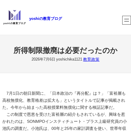
内
容
yoshiの教育ブログ
を
ス
キ
ッ
プ
所得制限撤廃は必要だったのか
教育政策
2026年7月6日
yoshichika1121
7月1日の朝日新聞に、「日本政治の『再分配』は？」「富裕層も
高校無償化、教育格差は拡大も」というタイトルで記事が掲載され
た。今年から始まった高校授業料無償化に関する検証記事だ。
この制度で恩恵を受けた富裕層の紹介もされているが、興味を惹
かれたのは、SONMPOインスティチュート・プラス上級研究員の小
池氏の調査だ。小池氏は、00年と25年の家計調査を使い、世帯年収