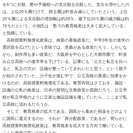
を5つに分類、塾や予備校への支出額を比較した。支出を増やしたの
は、上位20％層だけで、残る層は軒並み減らしていたという。上位
20％層による支出額の増加幅は約28％、最下位20％層の減少幅は約
76％だという。小池氏は「塾での教育格差は大きく拡大している」
と指摘している。
高校授業料無償化政策は、維新の看板政策だ。中学3年生の進学の
選択肢を広げたという意味では、意義がある政策だろう。しかしな
がら、副作用も多い政策だ。大阪府を中心とした大都市圏で、軒並
み公立高校への進学率を下げている。記事にも「公立と私立を比べ
ると、私立の方が、設備が整っていてきれいだと思う」という親子
が紹介されていた。少子化が進む中で、公立高校の衰退に拍車をか
けるのが、高校授業料無償化である。教育内容はさておき、施設・
設備の公私の格差は、日本の貧弱な文教政策が原因だろう。公立学
校が私立学校のように立派な施設設備を擁していたら、ここまで私
立高校に流れるだろうか。
そして、教育格差の拡大である。国民から集めた税金をどのよう
に国民に還元するのか、それが「再分配政策」であるが、明らかに
高校授業料無償化政策は、教育格差を拡大する方向で働いている。
こんな政策で良いのだろうか。