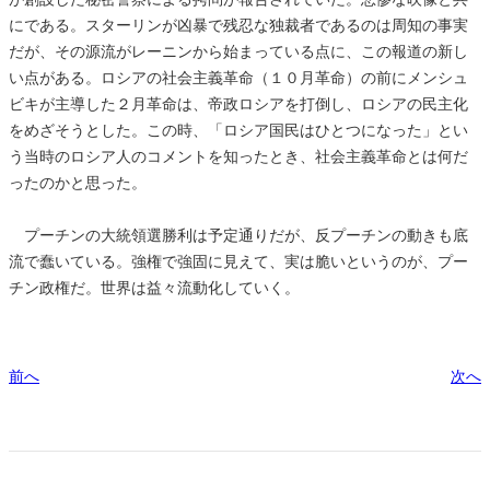
にである。スターリンが凶暴で残忍な独裁者であるのは周知の事実
だが、その源流がレーニンから始まっている点に、この報道の新し
い点がある。ロシアの社会主義革命（１０月革命）の前にメンシュ
ビキが主導した２月革命は、帝政ロシアを打倒し、ロシアの民主化
をめざそうとした。この時、「ロシア国民はひとつになった」とい
う当時のロシア人のコメントを知ったとき、社会主義革命とは何だ
ったのかと思った。
プーチンの大統領選勝利は予定通りだが、反プーチンの動きも底
流で蠢いている。強権で強固に見えて、実は脆いというのが、プー
チン政権だ。世界は益々流動化していく。
前へ
次へ