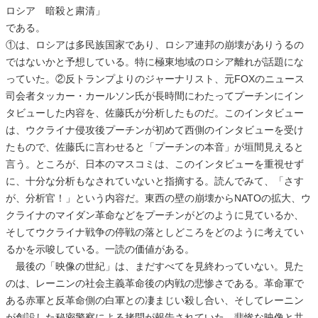
ロシア 暗殺と粛清」
である。
①は、ロシアは多民族国家であり、ロシア連邦の崩壊がありうるの
ではないかと予想している。特に極東地域のロシア離れが話題にな
っていた。②反トランプよりのジャーナリスト、元FOXのニュース
司会者タッカー・カールソン氏が長時間にわたってプーチンにイン
タビューした内容を、佐藤氏が分析したものだ。このインタビュー
は、ウクライナ侵攻後プーチンが初めて西側のインタビューを受け
たもので、佐藤氏に言わせると「プーチンの本音」が垣間見えると
言う。ところが、日本のマスコミは、このインタビューを重視せず
に、十分な分析もなされていないと指摘する。読んでみて、「さす
が、分析官！」という内容だ。東西の壁の崩壊からNATOの拡大、ウ
クライナのマイダン革命などをプーチンがどのように見ているか、
そしてウクライナ戦争の停戦の落としどころをどのように考えてい
るかを示唆している。一読の価値がある。
最後の「映像の世紀」は、まだすべてを見終わっていない。見た
のは、レーニンの社会主義革命後の内戦の悲惨さである。革命軍で
ある赤軍と反革命側の白軍との凄まじい殺し合い、そしてレーニン
が創設した秘密警察による拷問が報告されていた。悲惨な映像と共