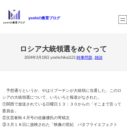
内
容
yoshiの教育ブログ
を
ス
キ
ッ
プ
ロシア大統領選をめぐって
時事問題
, 
雑談
2024年3月19日
yoshichika1121
予想通りというか、やはりプーチンが大統領に当選した。このロ
シアの大統領選について、いろいろと報道がなされた。
①関西で放送されている日曜日１３：３０からの「そこまで言って
委員会」
②文芸春秋４月号の佐藤優氏の寄稿文
③３月１８日に放映された「映像の世紀 バタフライエフェクト