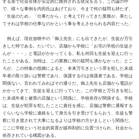
する形で社会全体が安定的に維持される状況を言う。この論の中
で、様々な事例を内田氏はあげており、今まで何の疑問も持たず、
「生徒のため」「仕事だから」と考えて行ってきた業務が、果たし
てそれは学校の仕事なのかという事を考えさせられる内容だった。
例えば、現在放映中の「御上先生」にも出てきたが、生徒が万引
きした時である。たいてい、店舗から学校に「お宅の学校の生徒さ
んが・・・」と電話がかかってくる。私も何回も生徒を迎えに行っ
たことがある。当時は、この業務に何の疑問も湧かなかった。とこ
ろが、この特集の指摘によると、本来万引きという罪を犯した未成
年者の取り扱いは警察であり、保護するのは保護者である。学校は
関係ない。言われてみればその通りだ。御上先生も店舗から電話が
かかってきて、生徒を迎えに行っていた。この学校と万引きを犯し
た未成年者と被害の店舗という関係に、学校依存が関係する。学校
は、生徒が犯罪を犯したことに責任を感じ、店舗は警察に通報する
ぐらいなら学校に連絡をして身元を引き受けてもらおう、生徒も警
察に引き渡されて大事になるよりは学校の方がましという関係だ。
ここに学校という社会的装置が緩和剤的に位置づけられ、社会から
依存されている構図がある。