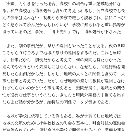
実際、万引きを行った場合、高校生の場合は重い懲戒処分にな
る。私立高校なら退学処分も含めて考えられるし、公立高校でも長
期の停学は免れない。初犯なら警察で厳しく説教され、親にこっぴ
どく怒られて済んだかもしれないが、学校に知られると重い指導が
待っているのだ。事実、「御上先生」では、退学処分が下された。
また、別の事例だが、祭りの巡回もやったことがある。夜の６時
ごろから９時ごろまで地域の祭りの巡回をするのだ。これも当時
は、仕事だから、慣例だからと考えて、何の疑問も持たなかった。
進んでやろうという気持ちにはならない。なぜなら、問題行動を発
見したら面倒だからだ。しかし、地域の人々との関係も含めて、大
事な仕事と考えていた。だが、なぜ地域の祭りに教員が巡回しなけ
ればならないのかという事を考えると、疑問が湧く。地域との関係
性が必要な仕事というのなら、きちんと時間外業務の手当てを出す
ならまだ話が分かるが、給特法の関係で、タダ働きである。
地域が学校に依存している例もある。私が子育てした地域では、
地域の交流のために小学校校区の町会を基本に、町会対抗の運動会
が開催されていた。運動会は小学校で開催されるので、準備や運営