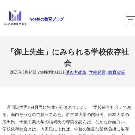
内
容
yoshiの教育ブログ
を
ス
キ
ッ
プ
「御上先生」にみられる学校依存社
会
働き方改革
, 
学校経営
, 
教育政策
2025年3月14日
yoshichika1121
月刊誌世界の4月号に特集が組まれていた。「学校依存社会」であ
る。面白そうなので買ってみた。名古屋大学の内田氏、日本大学の
広田氏、千葉工業大学の福嶋氏の寄稿を読んだ。なかなか面白い。
学校依存社会とは、内田氏によれば、学校の過度な業務負担に依存