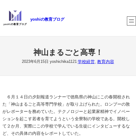
内
容
yoshiの教育ブログ
を
ス
キ
ッ
プ
神山まるごと高専！
学校経営
, 
教育内容
2023年6月15日
yoshichika1121
６月１４日の夕刻報道ランナーで徳島県の神山にこの春開校され
た「神山まるごと高等専門学校」が取り上げられた。ロンブーの敦
がレポーターを務めていた。テクノロジーと起業家精神でイノベー
ションを起こす若者を育てようという全寮制の学校である。開校し
て２か月、実際にこの学校で学んでいる生徒にインタビューするな
ど、その具体の内容をレポートしていた。