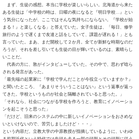
まず、生徒の感想。本当に学校が楽しいらしい。北海道から来た
ある生徒は「中学校の時は、日曜の夜になると『明日学校…』とい
う気分になったが、ここではそんな気持ちにならない。『学校が始
まる！』と楽しくなる」と答えていた。女子生徒は、「毎日、修学
旅行のようで遅くまで友達と話をしていて、課題が遅れる！」とも
言っていた。まあ、まだ開校して２か月。全てが新鮮な時期なのだ
ろうが、それを差し引いても生徒の目が輝いているのは、素晴らし
いことだ。
代表の方に、敦がインタビューしていた。その中で、思わず唸ら
される発言があった。
「最先端の起業家に『学校で学んだことが今役立っていますか？』
と聞いたところ、『あまりそういうことはない』という返事が返っ
てきた。学校というものが社会と隔離されていると思った。」
「それなら、社会につながる学校を作ろうと、教育にイノベーショ
ンを起こそうと思った」
「だけど、旧来のシステムの中に新しいイノベーションをおさめな
いといけないので、苦労しましたけど・・・」
という内容だ。立教大学の中原教授が指摘しているように、いわゆ
る前期近代という時代では先頭を走る一部の頭脳とその頭脳に従う