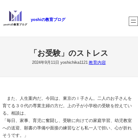
内
容
yoshiの教育ブログ
を
ス
キ
ッ
プ
「お受験」のストレス
教育内容
2024年9月11日
yoshichika1121
また、人生案内だ。今回は、東京のＩ子さん。二人のお子さんを
育てる３０代の専業主婦の方だ。上の子が小学校の受験を控えてい
る。相談は、
「毎日、家事、育児に奮闘し、受験に向けての家庭学習、幼児教室
への送迎、願書の準備や面接の練習なども私一人で担い、心が折れ
そうです。」