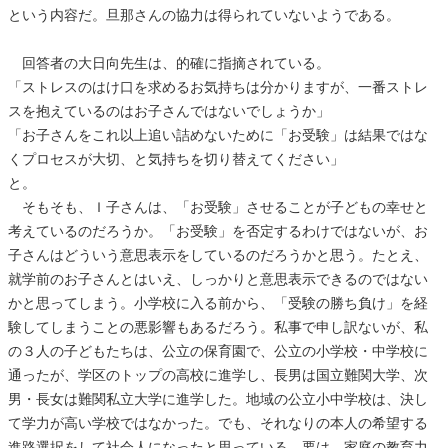
という内容だ。旦那さんの協力は得られていないようである。
回答者の大日向先生は、的確に指摘されている。
「ストレスのはけ口を求めるお気持ちは分かりますが、一番ストレ
スを抱えているのはお子さんではないでしょうか」
「お子さんをこれ以上追い詰めないために「お受験」は結果ではな
くプロセスが大切、と気持ちを切り替えてください」
と。
そもそも、Ｉ子さんは、「お受験」させることが子どもの幸せと
考えているのだろうか。「お受験」を否定するわけではないが、お
子さんはどういう意思表示をしているのだろうかと思う。たとえ、
就学前のお子さんとはいえ、しっかりと意思表示できるのではない
かと思ってしまう。小学校に入る前から、「受験の勝ち負け」を経
験してしまうことの悪影響もあるだろう。私事で申し訳ないが、私
の３人の子どもたちは、公立の保育園で、公立の小学校・中学校に
通ったが、学区のトップの高校に進学し、長男は国立難関大学、次
男・長女は難関私立大学に進学した。地域の公立小中学校は、決し
て学力が高い学校ではなかった。でも、それなりの本人の希望する
進路選択をして社会人になったと思っている。要は、家庭の教育力